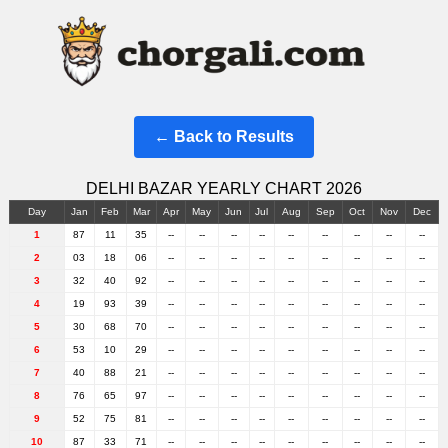
← Back to Results
DELHI BAZAR YEARLY CHART 2026
Day
Jan
Feb
Mar
Apr
May
Jun
Jul
Aug
Sep
Oct
Nov
Dec
1
87
11
35
--
--
--
--
--
--
--
--
--
2
03
18
06
--
--
--
--
--
--
--
--
--
3
32
40
92
--
--
--
--
--
--
--
--
--
4
19
93
39
--
--
--
--
--
--
--
--
--
5
30
68
70
--
--
--
--
--
--
--
--
--
6
53
10
29
--
--
--
--
--
--
--
--
--
7
40
88
21
--
--
--
--
--
--
--
--
--
8
76
65
97
--
--
--
--
--
--
--
--
--
9
52
75
81
--
--
--
--
--
--
--
--
--
10
87
33
71
--
--
--
--
--
--
--
--
--