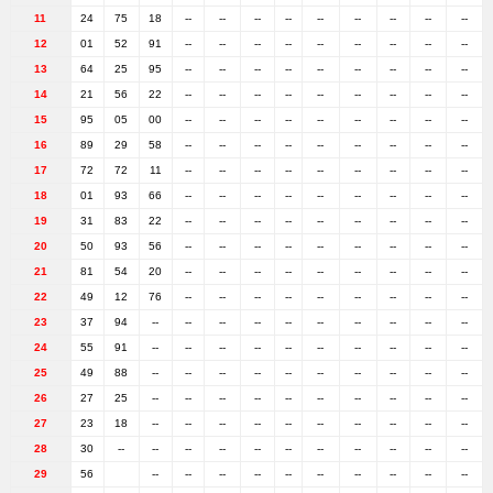
11
24
75
18
--
--
--
--
--
--
--
--
--
12
01
52
91
--
--
--
--
--
--
--
--
--
13
64
25
95
--
--
--
--
--
--
--
--
--
14
21
56
22
--
--
--
--
--
--
--
--
--
15
95
05
00
--
--
--
--
--
--
--
--
--
16
89
29
58
--
--
--
--
--
--
--
--
--
17
72
72
11
--
--
--
--
--
--
--
--
--
18
01
93
66
--
--
--
--
--
--
--
--
--
19
31
83
22
--
--
--
--
--
--
--
--
--
20
50
93
56
--
--
--
--
--
--
--
--
--
21
81
54
20
--
--
--
--
--
--
--
--
--
22
49
12
76
--
--
--
--
--
--
--
--
--
23
37
94
--
--
--
--
--
--
--
--
--
--
24
55
91
--
--
--
--
--
--
--
--
--
--
25
49
88
--
--
--
--
--
--
--
--
--
--
26
27
25
--
--
--
--
--
--
--
--
--
--
27
23
18
--
--
--
--
--
--
--
--
--
--
28
30
--
--
--
--
--
--
--
--
--
--
--
29
56
--
--
--
--
--
--
--
--
--
--