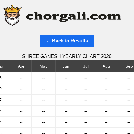
← Back to Results
SHREE GANESH YEARLY CHART 2026
ar
Apr
May
Jun
Jul
Aug
Sep
6
--
--
--
--
--
--
0
--
--
--
--
--
--
7
--
--
--
--
--
--
4
--
--
--
--
--
--
4
--
--
--
--
--
--
9
--
--
--
--
--
--