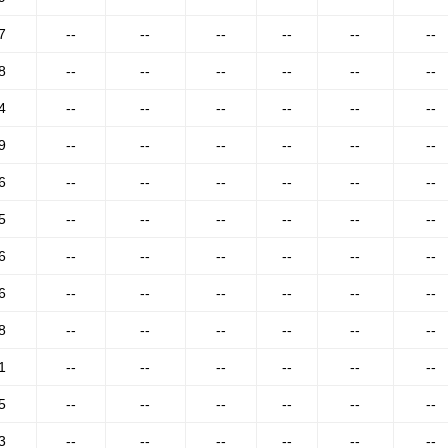
7
--
--
--
--
--
--
8
--
--
--
--
--
--
4
--
--
--
--
--
--
9
--
--
--
--
--
--
6
--
--
--
--
--
--
5
--
--
--
--
--
--
6
--
--
--
--
--
--
6
--
--
--
--
--
--
8
--
--
--
--
--
--
1
--
--
--
--
--
--
5
--
--
--
--
--
--
3
--
--
--
--
--
--