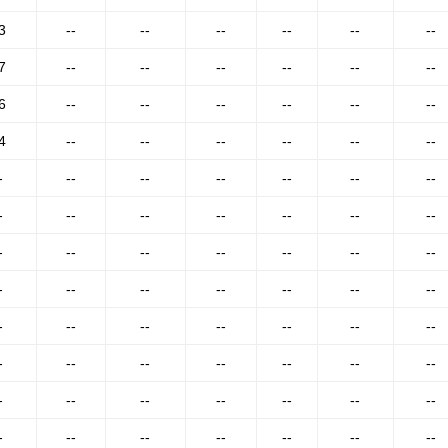
3
--
--
--
--
--
--
7
--
--
--
--
--
--
6
--
--
--
--
--
--
4
--
--
--
--
--
--
-
--
--
--
--
--
--
-
--
--
--
--
--
--
-
--
--
--
--
--
--
-
--
--
--
--
--
--
-
--
--
--
--
--
--
-
--
--
--
--
--
--
-
--
--
--
--
--
--
-
--
--
--
--
--
--