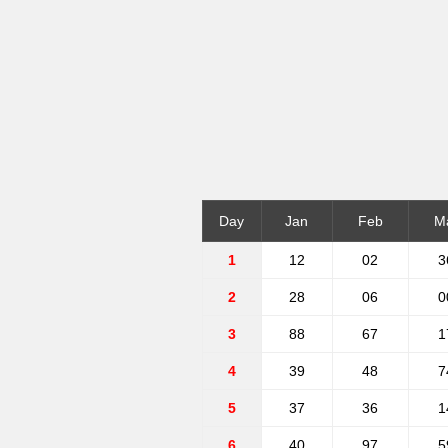
Day
Jan
Feb
M
1
12
02
3
2
28
06
0
3
88
67
1
4
39
48
7
5
37
36
1
6
40
97
5