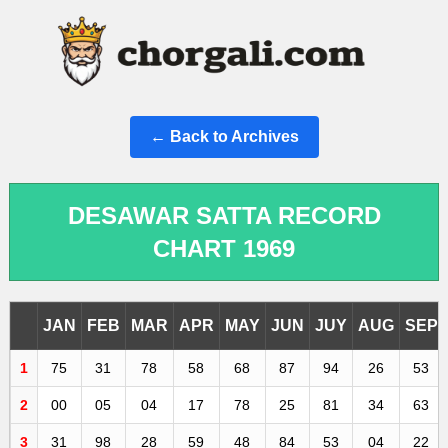
← Back to Archives
DESAWAR SATTA RECORD
CHART 1969
JAN
FEB
MAR
APR
MAY
JUN
JUY
AUG
SEP
1
75
31
78
58
68
87
94
26
53
2
00
05
04
17
78
25
81
34
63
3
31
98
28
59
48
84
53
04
22