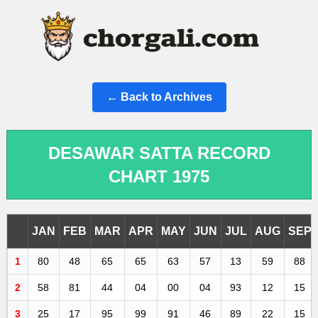
← Back to Archives
DESAWAR SATTA RECORD
CHART 1975
JAN
FEB
MAR
APR
MAY
JUN
JUL
AUG
SEP
1
80
48
65
65
63
57
13
59
88
2
58
81
44
04
00
04
93
12
15
3
25
17
95
99
91
46
89
22
15