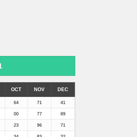
1
OCT
NOV
DEC
64
71
41
00
77
89
23
96
71
34
83
32