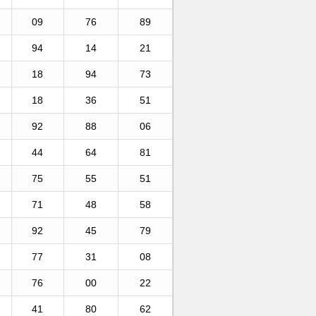
09
76
89
94
14
21
18
94
73
18
36
51
92
88
06
44
64
81
75
55
51
71
48
58
92
45
79
77
31
08
76
00
22
41
80
62