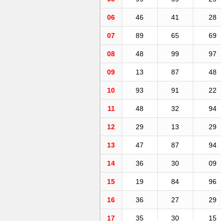
06
46
41
28
07
89
65
69
08
48
99
97
09
13
87
48
10
93
91
22
11
48
32
94
12
29
13
29
13
47
87
94
14
36
30
09
15
19
84
96
16
36
27
29
17
35
30
15