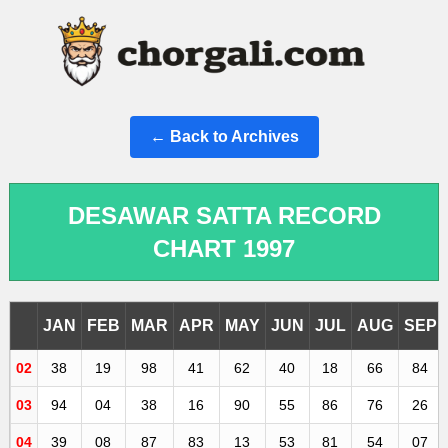
← Back to Archives
DESAWAR SATTA RECORD
CHART 1997
JAN
FEB
MAR
APR
MAY
JUN
JUL
AUG
SEP
02
38
19
98
41
62
40
18
66
84
03
94
04
38
16
90
55
86
76
26
04
39
08
87
83
13
53
81
54
07