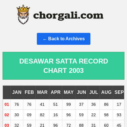
← Back to Archives
DESAWAR SATTA RECORD
CHART 2003
JAN
FEB
MAR
APR
MAY
JUN
JUL
AUG
SEP
01
76
76
41
51
99
37
36
86
17
02
30
09
82
16
96
59
22
98
93
03
32
59
21
96
72
88
31
60
45