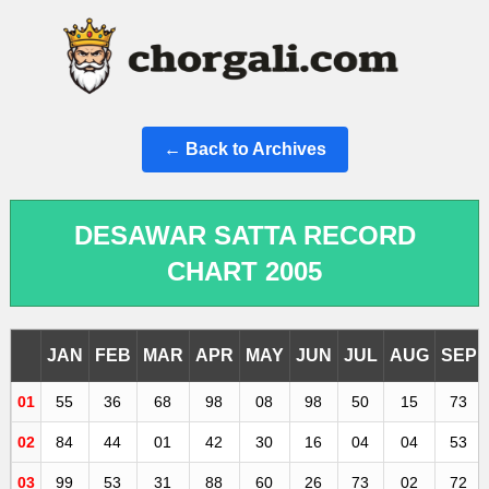
← Back to Archives
DESAWAR SATTA RECORD
CHART 2005
JAN
FEB
MAR
APR
MAY
JUN
JUL
AUG
SEP
01
55
36
68
98
08
98
50
15
73
02
84
44
01
42
30
16
04
04
53
03
99
53
31
88
60
26
73
02
72