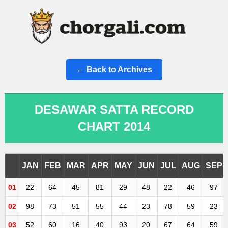
← Back to Archives
DESAWAR SATTA RECORD
CHART 2014
JAN
FEB
MAR
APR
MAY
JUN
JUL
AUG
SEP
01
22
64
45
81
29
48
22
46
97
02
98
73
51
55
44
23
78
59
23
03
52
60
16
40
93
20
67
64
59