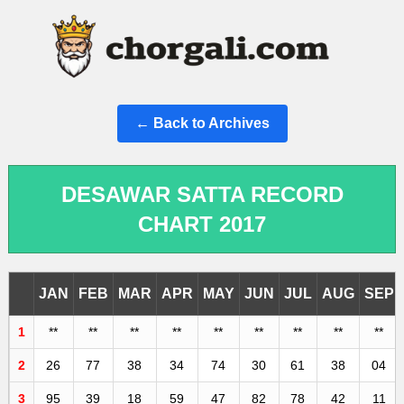
← Back to Archives
DESAWAR SATTA RECORD
CHART 2017
JAN
FEB
MAR
APR
MAY
JUN
JUL
AUG
SEP
1
**
**
**
**
**
**
**
**
**
2
26
77
38
34
74
30
61
38
04
3
95
39
18
59
47
82
78
42
11