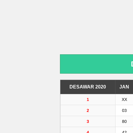
DESAWAR 2020
JAN
1
XX
2
03
3
80
4
42