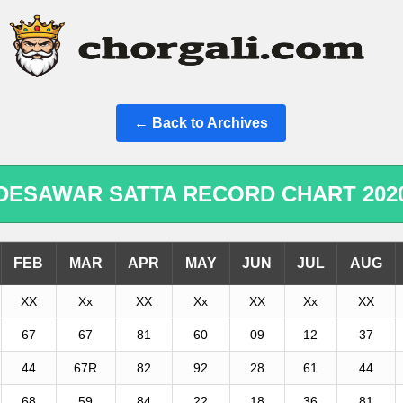
← Back to Archives
DESAWAR SATTA RECORD CHART 202
FEB
MAR
APR
MAY
JUN
JUL
AUG
XX
Xx
XX
Xx
XX
Xx
XX
67
67
81
60
09
12
37
44
67R
82
92
28
61
44
68
59
84
22
18
36
81