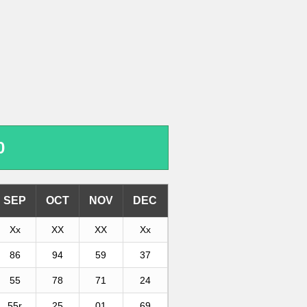
0
SEP
OCT
NOV
DEC
Xx
XX
XX
Xx
86
94
59
37
55
78
71
24
55r
25
01
69