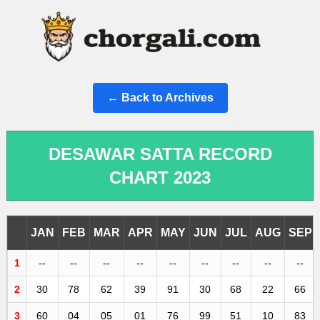
← Back to Archives
DESAWAR SATTA RECORD
CHART 2023
JAN
FEB
MAR
APR
MAY
JUN
JUL
AUG
SEP
1
--
--
--
--
--
--
--
--
--
2
30
78
62
39
91
30
68
22
66
3
60
04
05
01
76
99
51
10
83