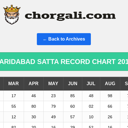
← Back to Archives
ARIDABAD SATTA RECORD CHART 20
MAR
APR
MAY
JUN
JUL
AUG
S
17
46
23
85
48
98
55
80
79
60
02
66
12
30
49
57
10
26
82
20
16
29
52
16