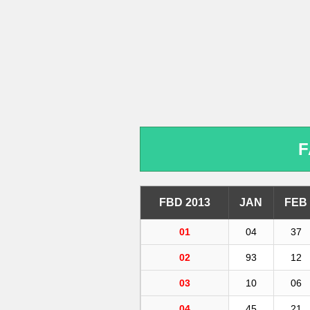
F
FBD 2013
JAN
FEB
01
04
37
02
93
12
03
10
06
04
45
21