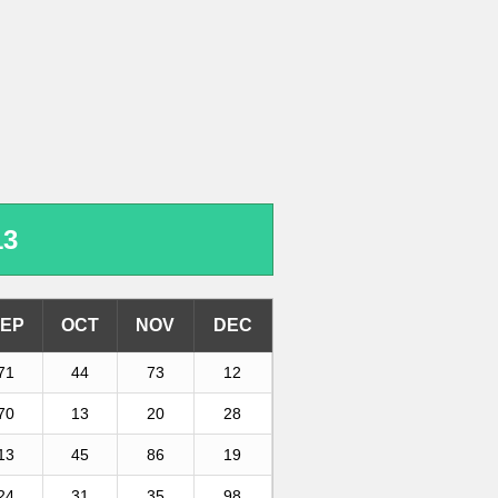
13
EP
OCT
NOV
DEC
71
44
73
12
70
13
20
28
13
45
86
19
24
31
35
98