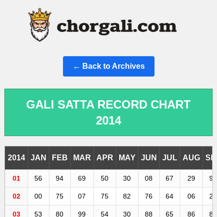
← Back to Archives
GALI SATTA RECORD CHART
2014
2014
JAN
FEB
MAR
APR
MAY
JUN
JUL
AUG
SE
01
56
94
69
50
30
08
67
29
9
02
00
75
07
75
82
76
64
06
2
03
53
80
99
54
30
88
65
86
8