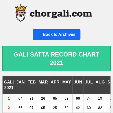
← Back to Archives
GALI SATTA RECORD CHART
2021
GALI
JAN
FEB
MAR
APR
MAY
JUN
JUL
AUG
SE
2021
1
04
91
26
65
69
66
74
19
5
2
66
07
05
25
59
42
60
82
3