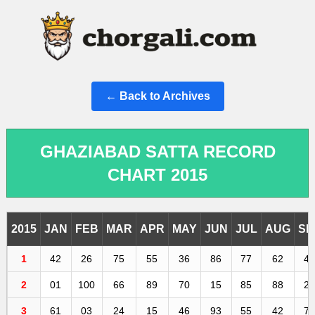
← Back to Archives
GHAZIABAD SATTA RECORD
CHART 2015
2015
JAN
FEB
MAR
APR
MAY
JUN
JUL
AUG
SE
1
42
26
75
55
36
86
77
62
4
2
01
100
66
89
70
15
85
88
2
3
61
03
24
15
46
93
55
42
7