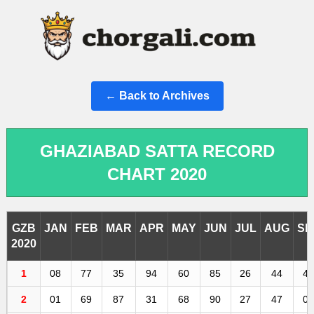
← Back to Archives
GHAZIABAD SATTA RECORD
CHART 2020
GZB
JAN
FEB
MAR
APR
MAY
JUN
JUL
AUG
SE
2020
1
08
77
35
94
60
85
26
44
4
2
01
69
87
31
68
90
27
47
0