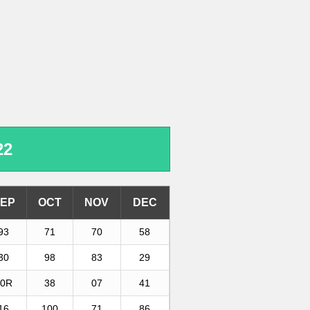
22
EP
OCT
NOV
DEC
93
71
70
58
30
98
83
29
30R
38
07
41
16
100
71
86