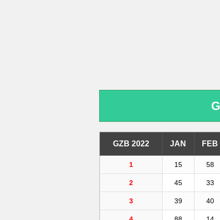
G
GZB 2022
JAN
FEB
1
15
58
2
45
33
3
39
40
4
88
14